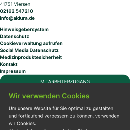
41751 Viersen
02162 547210
info@aidura.de
Hinweisgebersystem
Datenschutz
Cookieverwaltung aufrufen
Social Media Datenschutz
Medizinproduktesicherheit
Kontakt
Impressum
MITARBEITERZUGANG
Wir verwenden Cookies
Um unsere Website für Sie optimal zu gestalten
und fortlaufend verbessern zu können, verwenden
Die Aidura GmbH bietet Ihren Patienten eine hochwertige
wir Cookies.
Pflegeversorgung in der außerklinischen Intensivpflege und